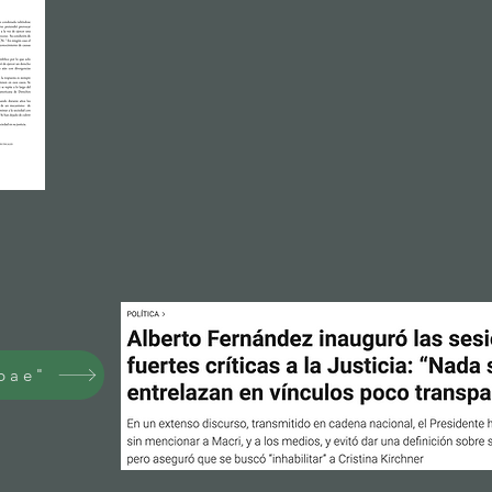
obae"