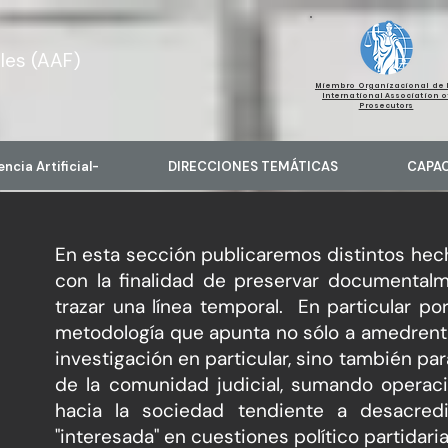
les (AAF)
Miembro Organizacional de 
International Association o
Prosecutors
encia Artificial-
DIRECCIONES TEMÁTICAS
CAPA
En esta sección publicaremos distintos hech
con la finalidad de preservar documentalm
trazar una línea temporal. En particular 
metodología que apunta no sólo a amedrentar
investigación en particular, sino también pa
de la comunidad judicial, sumando operaci
hacia la sociedad tendiente a desacredit
"interesada" en cuestiones político partidaria