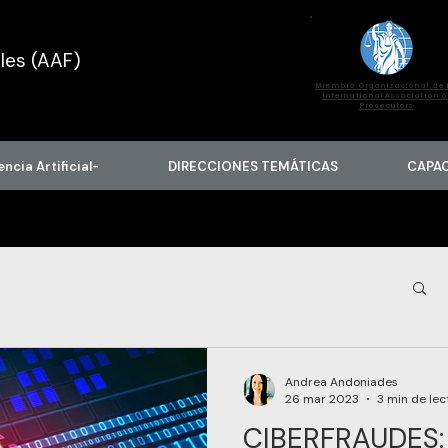
les (AAF)
Miembro Organizacional de 
International Association o
Prosecutors
encia Artificial-
DIRECCIONES TEMÁTICAS
CAPA
FUNCIÓN FISCAL
Andrea Andoniades
26 mar 2023
3 min de lec
CIBERFRAUDES:
ISCALES
ANTICORRUPCIÓN