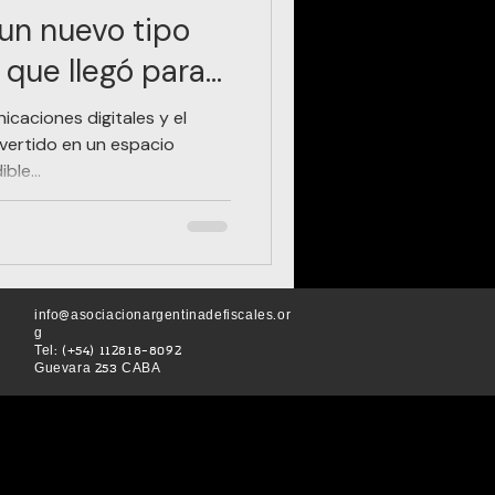
un nuevo tipo
 que llegó para
icaciones digitales y el
vertido en un espacio
ble...
info@asociacionargentinadefiscales.or
g
Tel: (+54) 112818-8092
Guevara 253 CABA