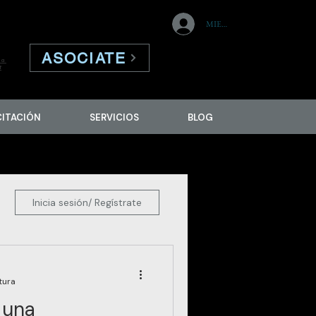
MIEMBROS
ASOCIATE
la
f
CITACIÓN
SERVICIOS
BLOG
Inicia sesión/ Regístrate
tura
 una