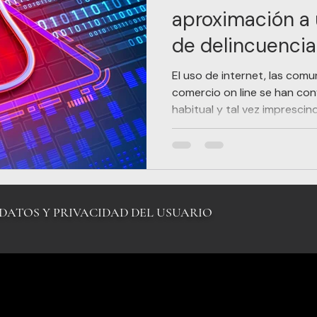
aproximación a 
de delincuencia
quedarse
El uso de internet, las comun
comercio on line se han con
ONFLICTO CONVENCIONES
habitual y tal vez imprescindi
IDAD-VIOLENCIA
 DATOS Y PRIVACIDAD DEL USUARIO