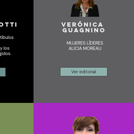
otti
VERÓNICA
GUAGNINO
tíbulos
MUJERES LÍDERES
y los
ALICIA MOREAU
gidos.
Ver editorial