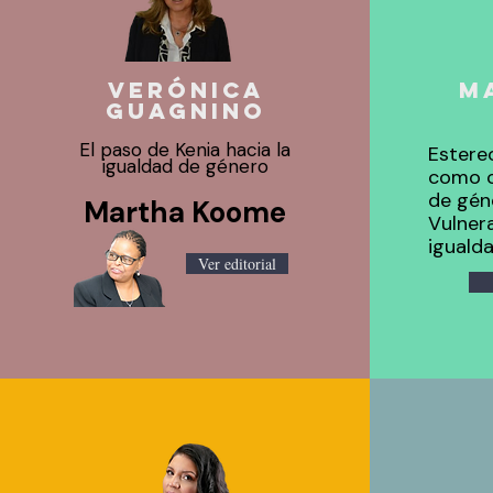
VERÓNICA
M
GUAGNINO
El paso de Kenia hacia la
Estere
igualdad de género
como c
de gén
Martha Koome
Vulnera
igualda
Ver editorial