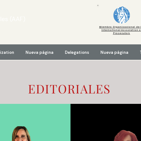
les (AAF)
Miembro Organizacional de 
International Association o
Prosecutors
ization
Nueva página
Delegations
Nueva página
EDITORIALES