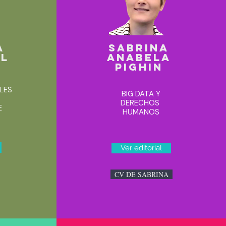
A
SABRINA
LL
ANABELA
PIGHIN
LES
BIG DATA Y
DERECHOS
E
HUMANOS
Ver editorial
CV DE SABRINA