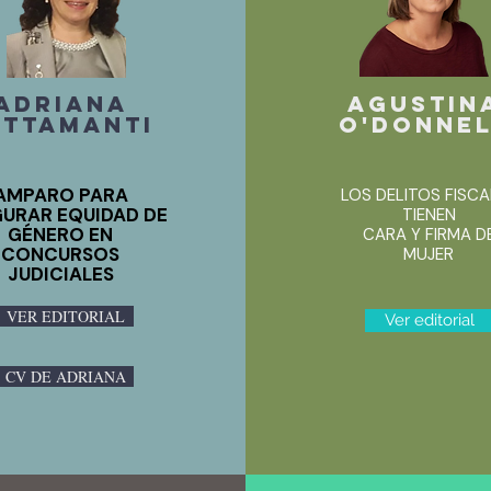
ADRIANA
AGUSTIN
ETTAMANTI
O'DONNE
AMPARO PARA
LOS DELITOS FISCA
URAR EQUIDAD DE
TIENEN
GÉNERO EN
CARA Y FIRMA D
CONCURSOS
MUJER
JUDICIALES
VER EDITORIAL
Ver editorial
CV DE ADRIANA