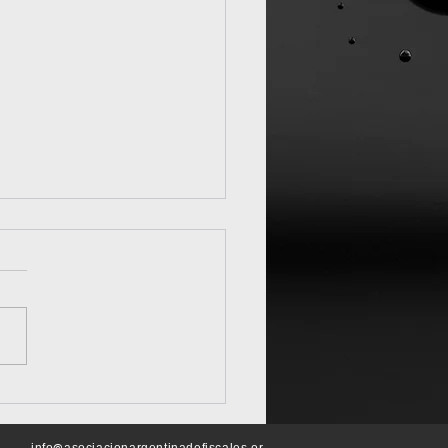
nción de ciberfraudes: las
idades que más se ven al día
oy
mento de los fraudes virtuales
o que vivimos día a día a nivel
al. Sus autores obtienen
ias millonarias en el...