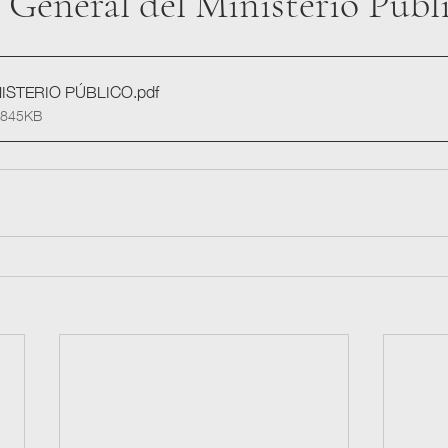
 General del Ministerio Públ
NISTERIO PÚBLICO
.pdf
 845KB